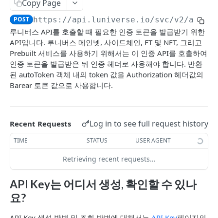
Copy Page
Account
POST
https://api.luniverse.io
/svc/v2/auth-
getBalance
GET
루니버스 API를 호출할 때 필요한 인증 토큰을 발급받기 위한
Transaction
API입니다. 루니버스 메인넷, 사이드체인, FT 및 NFT, 그리고
getNextNonce
generateRawTransferTx
GET
GET
Prebuilt 서비스를 사용하기 위해서는 이 인증 API를 호출하여
LUNIVERSE SIDECHAIN
인증 토큰을 발급받은 뒤 인증 헤더로 사용해야 합니다. 반환
signRemotely
POST
된 autoToken 객체 내의 token 값을 Authorization 헤더값의
Account(DEOA)
submitSignedTransaction
POST
Barear 토큰 값으로 사용합니다.
createAccount
POST
Transaction
getReceipt
GET
getAccount
executeTxAction
POST
GET
Faucet
POST
Log in to see full request history
Recent Requests
getTxActionHistory
GET
TIME
STATUS
USER AGENT
LUNIVERSE FT
getTxActionUsage
GET
Retrieving recent requests…
Mainnet Token(MT)
submitSignedTransaction
POST
allowDelegatedGasPaymentForMainTokenTra
POST
Sidechain Token(ST)
API Key는 어디서 생성, 확인할 수 있나
getTxActionReceipt
GET
nsactions
getBalance
요?
GET
Token Swap & Redemption
generateRawTransferTx
GET
How to Swap MT to ST
API Key 생성 방법 및 조회 방법에 대해서는
API Key
페이지의