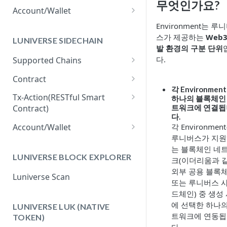
무엇인가요?
The Balance for Business
Account/Wallet
How to Connect MetaMask to
Environment는 루
Luniverse
스가 제공하는
Web3
LUNIVERSE SIDECHAIN
발 환경의 구분 단위
How to Create EOA/DEOA
다.
Supported Chains
Luniverse PoA Sidechain
Contract
각 Environmen
IBFT2 Sidechain
Contract Resource
Tx-Action(RESTful Smart
하나의 블록체인
트워크에 연결됩
Contract)
Hyperledger Fabric Sidechain
Contract Deployment
다.
How to Create Tx-Action
각 Environmen
Account/Wallet
루니버스가 지
How to Execute Tx-Action
How to Create EOA/DEOA for
는 블록체인 네
Sidechain
LUNIVERSE BLOCK EXPLORER
How to Track Tx-Action API
크(이더리움과 
Usage
외부 공용 블록
Luniverse Scan
또는 루니버스 
드체인) 중 생성
에 선택한 하나의
LUNIVERSE LUK (NATIVE
트워크에 연동
TOKEN)