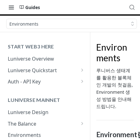
Guides
Environments
Environ
START WEB3 HERE
ments
Luniverse Overview
Luniverse Quickstart
루니버스 생태계
를 활용한 블록체
Sign Up
Auth - API Key
인 개발의 첫걸음,
IAM
Luniverse API Key
Environment 생
성 방법을 안내해
LUNIVERSE MAINNET
Callback Security
드립니다.
Luniverse Design
The Balance
The Balance Governance
Environmen
Environments