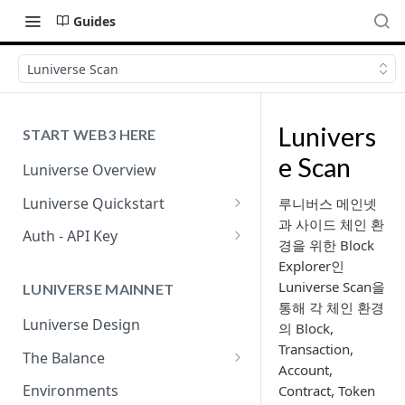
Guides
Luniverse Scan
Lunivers
START WEB3 HERE
e Scan
Luniverse Overview
Luniverse Quickstart
루니버스 메인넷
과 사이드 체인 환
Sign Up
Auth - API Key
경을 위한 Block
IAM
Luniverse API Key
Explorer인
Luniverse Scan을
LUNIVERSE MAINNET
Callback Security
통해 각 체인 환경
Luniverse Design
의 Block,
Transaction,
The Balance
Account,
The Balance Governance
Environments
Contract, Token