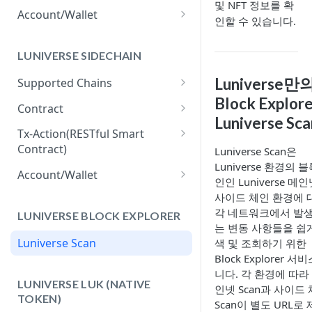
및 NFT 정보를 확
The Balance for Business
Account/Wallet
인할 수 있습니다.
How to Connect MetaMask to
Luniverse
LUNIVERSE SIDECHAIN
How to Create EOA/DEOA
Luniverse만
Supported Chains
Block Explore
Luniverse PoA Sidechain
Contract
Luniverse Sca
IBFT2 Sidechain
Contract Resource
Tx-Action(RESTful Smart
Contract)
Luniverse Scan은
Hyperledger Fabric Sidechain
Contract Deployment
Luniverse 환경의 
How to Create Tx-Action
Account/Wallet
인인 Luniverse 메
How to Execute Tx-Action
How to Create EOA/DEOA for
사이드 체인 환경에 
Sidechain
각 네트워크에서 발
LUNIVERSE BLOCK EXPLORER
How to Track Tx-Action API
는 변동 사항들을 쉽
Usage
Luniverse Scan
색 및 조회하기 위한
Block Explorer 서
니다. 각 환경에 따라
LUNIVERSE LUK (NATIVE
인넷 Scan과 사이드
TOKEN)
Scan이 별도 URL로