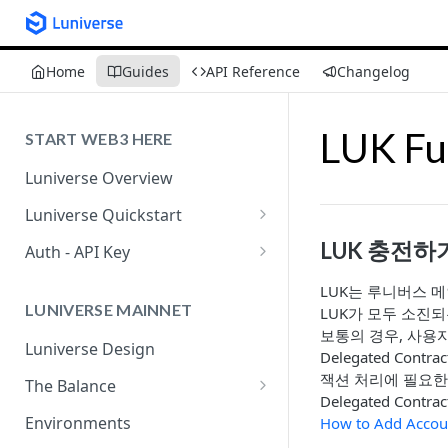
Home
Guides
API Reference
Changelog
LUK Fu
START WEB3 HERE
Luniverse Overview
Luniverse Quickstart
Sign Up
LUK 충전하
Auth - API Key
IAM
Luniverse API Key
LUK는 루니버스 메
LUNIVERSE MAINNET
LUK가 모두 소진
Callback Security
보통의 경우, 사용자는
Luniverse Design
Delegated Con
잭션 처리에 필요한 G
The Balance
Delegated Co
The Balance Governance
Environments
How to Add Accoun