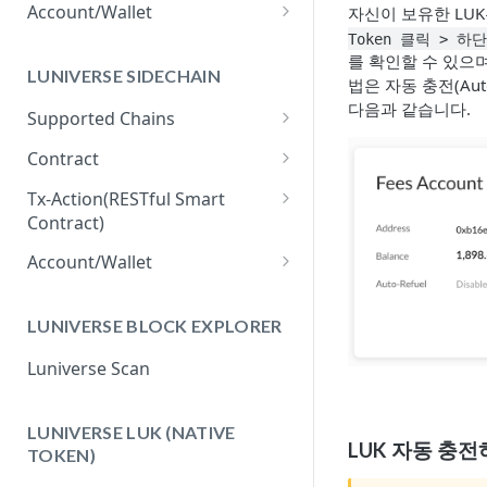
The Balance for Business
Account/Wallet
자신이 보유한 LU
Token 클릭 > 하단의
How to Connect MetaMask to
를 확인할 수 있으며
Luniverse
LUNIVERSE SIDECHAIN
법은 자동 충전(Aut
How to Create EOA/DEOA
다음과 같습니다.
Supported Chains
Luniverse PoA Sidechain
Contract
IBFT2 Sidechain
Contract Resource
Tx-Action(RESTful Smart
Contract)
Hyperledger Fabric Sidechain
Contract Deployment
How to Create Tx-Action
Account/Wallet
How to Execute Tx-Action
How to Create EOA/DEOA for
Sidechain
LUNIVERSE BLOCK EXPLORER
How to Track Tx-Action API
Usage
Luniverse Scan
LUNIVERSE LUK (NATIVE
LUK 자동 충
TOKEN)